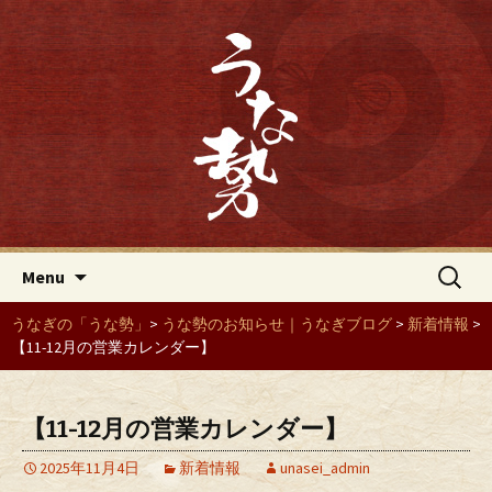
「うな勢」からのお知らせやうなぎに
関するブログをこのページで紹介して
「うな勢」からのお知らせ｜う
います。「うな勢」は三重県四日市に
なぎブログ｜「うな勢」は三重
ある、人気のうなぎ屋です。
県四日市にあるうなぎ屋
Skip to content
検
Menu
索:
うなぎの「うな勢」
>
うな勢のお知らせ｜うなぎブログ
>
新着情報
>
【11-12月の営業カレンダー】
【11-12月の営業カレンダー】
2025年11月4日
新着情報
unasei_admin