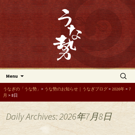
「うな勢」からのお知らせやうなぎに
関するブログをこのページで紹介して
「うな勢」からのお知らせ｜う
います。「うな勢」は三重県四日市に
なぎブログ｜「うな勢」は三重
ある、人気のうなぎ屋です。
県四日市にあるうなぎ屋
Skip to content
検
Menu
索:
うなぎの「うな勢」
>
うな勢のお知らせ｜うなぎブログ
>
2026年
>
7
月
>
8日
Daily Archives: 2026年7月8日